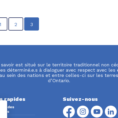
1
2
3
 savoir est situé sur le territoire traditionnel non c
 déterminé.e.s à dialoguer avec respect avec les e
au sein des nations et entre celles-ci sur les terr
d’Ontario.
s rapides
Suivez-nous
four des
urces
Facebook
Instagram
YouTube
Linke