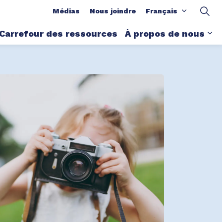
s enfants et les jeunes
Médias
Nous joindre
Français
Carrefour des ressources
À propos de nous
-pages Notre travail
Él