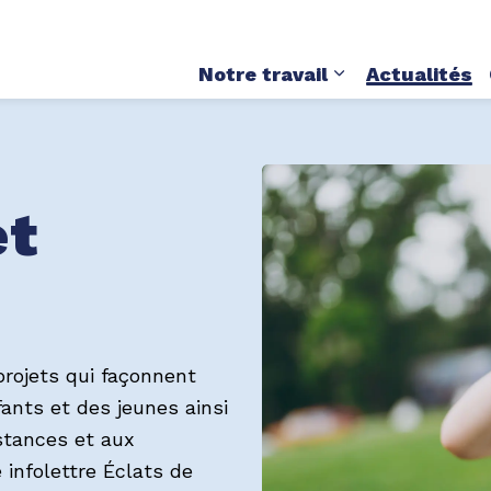
oir sur la santé mentale et les dépendances chez le
Notre travail
Actualités
Élargir les sous
et
 projets qui façonnent
ants et des jeunes ainsi
bstances et aux
infolettre Éclats de