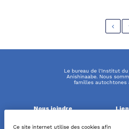
Le bureau de l'Institut du
Anishinaabe. Nous sommes
familles autochtones 
Nous joindre
Lien
Carre
Institut du savoir sur la santé
resso
mentale et les dépendances chez
Ce site internet utilise des cookies afin